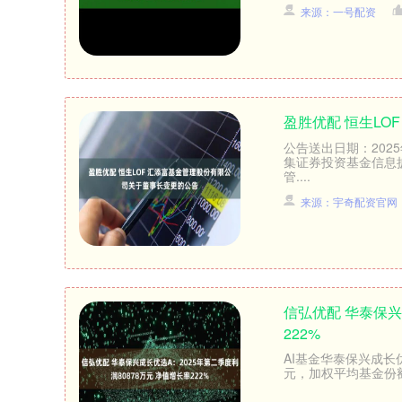
来源：一号配资
盈胜优配 恒生L
公告送出日期：202
集证券投资基金信息
管....
来源：宇奇配资官网
信弘优配 华泰保兴
222%
北证50
1122.88
85
-0.15%
3.42
0.30
AI基金华泰保兴成长优
元，加权平均基金份额