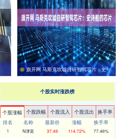
旗开网 马斯克吹嘘自研智驾芯片：史诗般的芯片
个股实时涨跌榜
个股跌幅
个股流入
个股流出
换手率
个股涨幅
排名
名称
最新价
涨幅
换手率
1
N津富
37.49
114.72%
77.46%