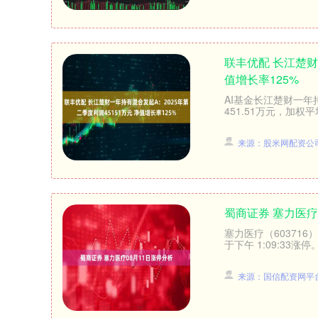
联丰优配 长江楚财
值增长率125%
AI基金长江楚财一年
451.51万元，加权平
来源：股米网配资公
蜀商证券 塞力医疗
塞力医疗（603716
于下午 1:09:33涨停
来源：国信配资网平