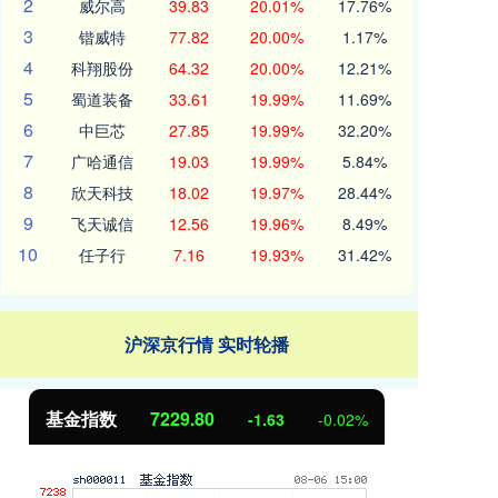
2
威尔高
39.83
20.01%
17.76%
3
锴威特
77.82
20.00%
1.17%
4
科翔股份
64.32
20.00%
12.21%
5
蜀道装备
33.61
19.99%
11.69%
6
中巨芯
27.85
19.99%
32.20%
7
广哈通信
19.03
19.99%
5.84%
8
欣天科技
18.02
19.97%
28.44%
9
飞天诚信
12.56
19.96%
8.49%
10
任子行
7.16
19.93%
31.42%
沪深京行情 实时轮播
基金指数
7229.80
国
-1.63
-0.02%