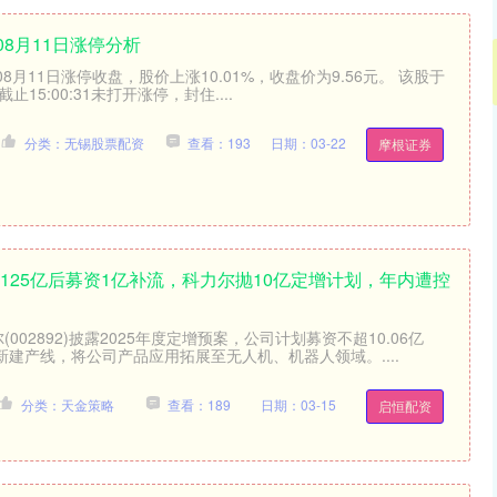
08月11日涨停分析
）08月11日涨停收盘，股价上涨10.01%，收盘价为9.56元。 该股于
。截止15:00:31未打开涨停，封住....
分类：无锡股票配资
查看：193
日期：03-22
摩根证券
125亿后募资1亿补流，科力尔抛10亿定增计划，年内遭控
(002892)披露2025年度定增预案，公司计划募资不超10.06亿
建产线，将公司产品应用拓展至无人机、机器人领域。....
分类：天金策略
查看：189
日期：03-15
启恒配资