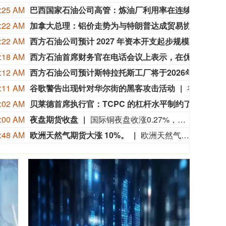
:25 AM
巴西国家石油公司高管：炼油厂利用率在连续至少两个月维持在100%以上后，7月出现下滑。
巴西
:22 AM
加拿大总理：铝价走势为与特朗普达成贸易协议打开窗口
加拿大
:22 AM
西方石油公司预计 2027 年资本开支起步规模为 59 亿美元，产量维持持平。
西方石
:18 AM
西方石油首席财务官在电话会议上表示，在优先股赎回完成前，任何持续股份回购计划都将调低优先级。
西方
:12 AM
西方石油公司预计斯特拉托斯工厂将于2026年底前后全面投产。
西方
:11 AM
谷歌警告出现针对华尔街的黑客攻击活动
谷歌表示，勒索软件黑客针对数十家美国大型金融机构发起攻击，借助电话社交工程手段窃取员工账号凭证。黑客搭建虚假 IT 服务台网站，攻击对象包括黑石集团、阿波罗全球管理、KKR、TPG、芝加哥商业交易所集团、穆迪、桥水基金以及贝恩资本等机构。谷歌称，部分受害企业已支付赎金，但并未披露具体是哪些企业。该攻击活动并非依靠高级黑客技术，而是诱骗员工泄露密码以及多因素认证验证码。
:02 AM
贝莱德首席执行官：TCPC 的杠杆水平制约了基金调仓能力，TCPC 与 Pantheon 的交易可支持新增投资及股票回购。
贝莱德
:00 AM
夜盘期货收盘
国际铜夜盘收涨0.27%，沪铜收涨0.10%，沪铝收涨0.38%，沪锌收涨1.11%，沪铅收涨0.10%，沪镍收跌1.22%，沪锡收跌0.98%。氧化铝夜盘收跌0.52%，铝合金收涨0.09%。不锈钢夜盘收涨0.10%。
:48 AM
欧洲天然气期货大涨 10%。
欧洲天然气期货大涨 10%。