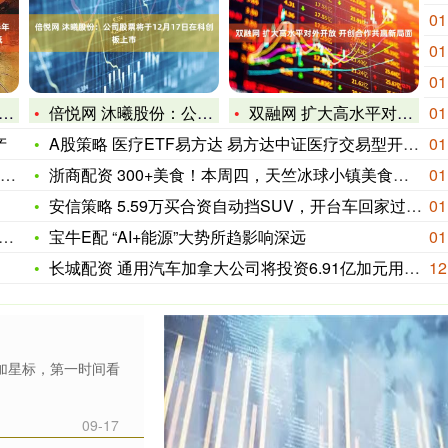
01
01
01
倍悦网 沐曦股份：公司股票将于12月17日在科创板上市
双融网 扩大高水平对外开放 开创合作共赢新局面
01
产
A股策略 医疗ETF易方达 易方达中证医疗交易型开放式指数证
01
浙商配资 300+美食！本周四，天竺冰球小镇美食嘉年华来了
01
安信策略 5.59万买合资自动挡SUV，开台车回家过年不香吗
01
宝牛E配 “AI+能源”大势所趋影响深远
01
长城配资 通用汽车加拿大公司将投资6.91亿加元用于V-8发
12
得加星标，第一时间看
09-17