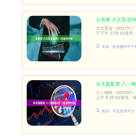
云管家 大元泵业0
大元泵业（603757
于下午 2:09:44涨停
来源：配资圈APP下
乐天盈配资 八一钢
八一钢铁（600581
上午 9:25:02涨停。
来源：常盈股票平台