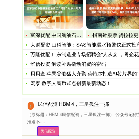
富深优配 中国航油石油浙江公司首个社会公用充电站投入试运营
指南针股票 货拉拉更新招股书：2025年上半年履约订单同比增
大财配资 山科智能：SAS智能漏水预警仪正式投
万隆优配 广东制造业专场招聘会“人从众”，粤企花式上演“学霸
华信投资 解读补贴撬动消费的密码
贝贝查 苹果谷歌猛人齐聚 英特尔打造AI芯片界的“复仇者联盟
宏泰 数字人民币试点创新最新动态！
民信配资 HBM 4，三星孤注一掷
1
（原标题：HBM 4民信配资，三星孤注一掷） 公众号记
推送不....
民信配资