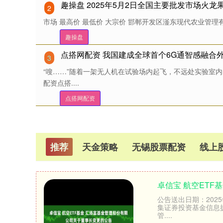
趣操盘 2025年5月2日全国主要批发市场火龙
2
市场 最高价 最低价 大宗价 邯郸开发区滏东现代农业管理有限公司 
趣操盘
点搭网配资 我国建成全球首个6G通智感融合
3
“嗖……”随着一架无人机在试验场内起飞，不远处实验室
配资点搭....
点搭网配资
推荐
天金策略
无锡股票配资
线上
卓信宝 航空ET
公告送出日期：202
集证券投资基金信息
管....